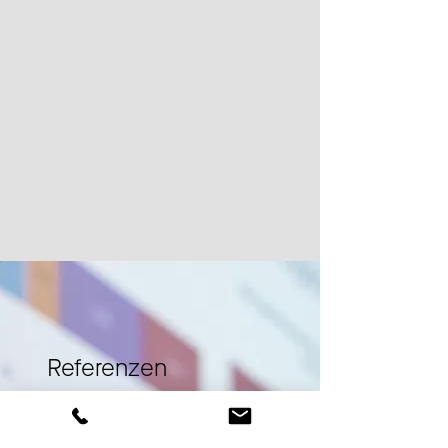
Erweiterte Kundenliste
Referenzen
"Die kompetenten und äusserst